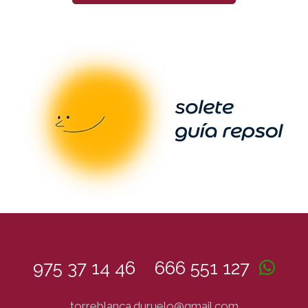
975 37 14 46
666 551 127
torreblanca.duruelo@
gmail.com