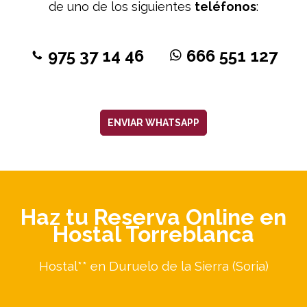
de uno de los siguientes
teléfonos
:
975 37 14 46
666 551 127
ENVIAR WHATSAPP
Haz tu Reserva Online en
Hostal Torreblanca
Hostal** en Duruelo de la Sierra (Soria)